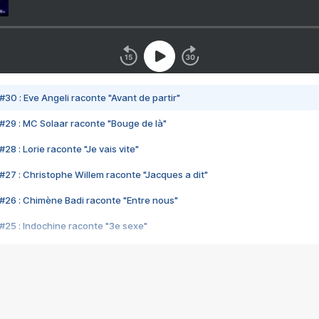
#30 : Eve Angeli raconte "Avant de partir"
#29 : MC Solaar raconte "Bouge de là"
28 : Lorie raconte "Je vais vite"
#27 : Christophe Willem raconte "Jacques a dit"
#26 : Chimène Badi raconte "Entre nous"
#25 : Indochine raconte "3e sexe"
#24 : Zaho raconte "C'est chelou"
#23 : Patrick Bruel raconte "Au café des délices"
#22 : Kyo raconte "Le chemin"