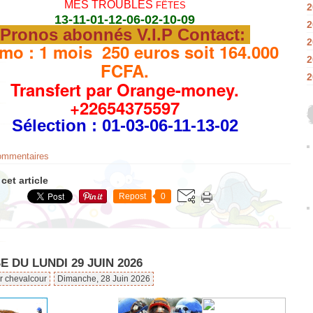
MES TROUBLES
FÊTES
2
13-11-01-12-06-02-10-09
2
Pronos abonnés V.I.P Contact:
2
mo : 1 mois 250 euros soit 164.000
2
FCFA.
2
Transfert par Orange-money.
+22654375597
Sélection
: 01-03-06-11-13-02
commentaires
cet article
Repost
0
 DU LUNDI 29 JUIN 2026
r chevalcour
Dimanche, 28 Juin 2026