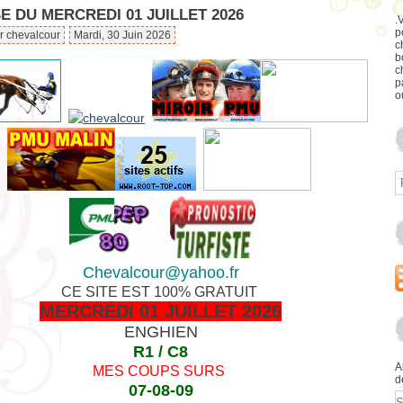
 DU MERCREDI 01 JUILLET 2026
.
p
r chevalcour
Mardi, 30 Juin 2026
c
b
c
p
o
Chevalcour@yahoo.fr
CE SITE EST 100% GRATUIT
MERCREDI 01 JUILLET 2026
ENGHIEN
R1 / C8
A
MES COUPS SURS
d
07-08-09
E