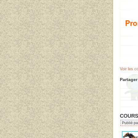
Pro
Voir les 
Partager 
COURSE
Publié pa