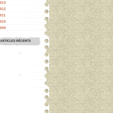
013
012
011
010
009
ARTICLES RÉCENTS