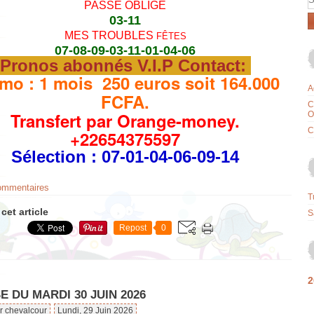
PASSE OBLIGE
03-11
MES TROUBLES
FÊTES
07-08-09-03-11-01-04-06
Pronos abonnés V.I.P Contact:
mo : 1 mois 250 euros soit 164.000
A
FCFA.
C
Transfert par Orange-money.
O
C
+22654375597
Sélection
: 07-01-04-06-09-14
commentaires
T
cet article
S
Repost
0
2
 DU MARDI 30 JUIN 2026
r chevalcour
Lundi, 29 Juin 2026