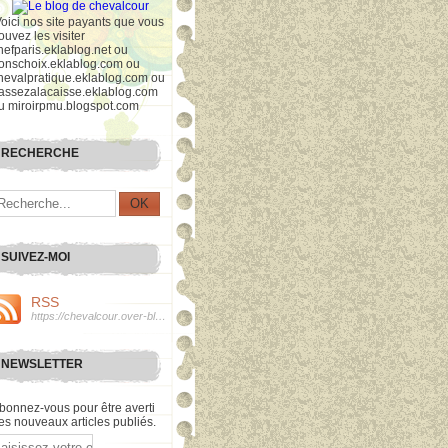
Voici nos site payants que vous
ouvez les visiter
hefparis.eklablog.net ou
onschoix.eklablog.com ou
hevalpratique.eklablog.com ou
assezalacaisse.eklablog.com
u miroirpmu.blogspot.com
RECHERCHE
SUIVEZ-MOI
RSS
https://chevalcour.over-blog.org/rss
NEWSLETTER
bonnez-vous pour être averti
es nouveaux articles publiés.
mail