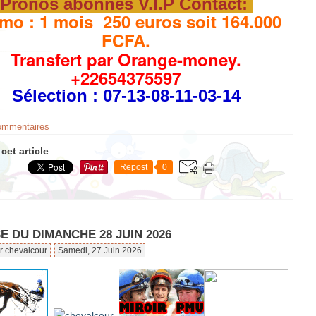
Pronos abonnés V.I.P Contact:
mo : 1 mois 250 euros soit 164.000
FCFA.
Transfert par Orange-money.
+22654375597
Sélection
: 07-13-08-11-03-14
commentaires
cet article
Repost
0
 DU DIMANCHE 28 JUIN 2026
r chevalcour
Samedi, 27 Juin 2026