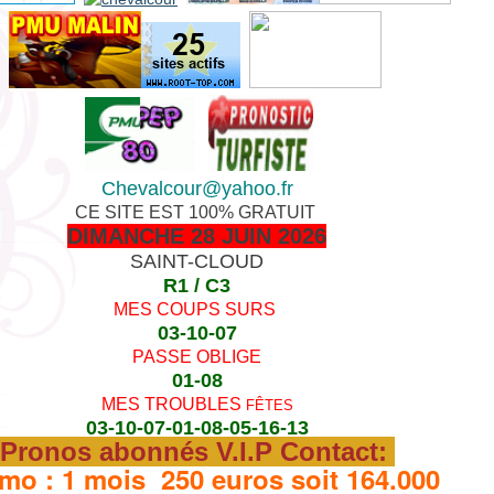
Chevalcour@yahoo.fr
CE SITE EST 100% GRATUIT
DIMANCHE 28 JUIN 2026
SAINT-CLOUD
R1 / C3
MES COUPS SURS
03-10-07
PASSE OBLIGE
01-08
MES TROUBLES
FÊTES
03-10-07-01-08-05-16-13
Pronos abonnés V.I.P Contact:
mo : 1 mois 250 euros soit 164.000