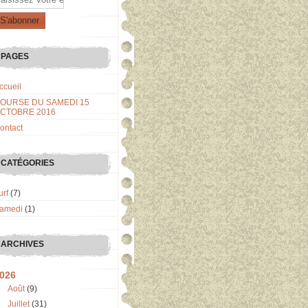
PAGES
ccueil
OURSE DU SAMEDI 15
CTOBRE 2016
ontact
CATÉGORIES
urf
(7)
amedi
(1)
ARCHIVES
026
Août
(9)
Juillet
(31)