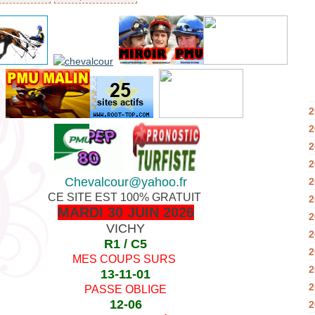
2
2
2
2
Chevalcour@yahoo.fr
2
CE SITE EST 100% GRATUIT
2
MARDI 30 JUIN 2026
2
VICHY
2
R1 / C5
2
MES COUPS SURS
2
13-11-01
2
PASSE OBLIGE
12-06
2