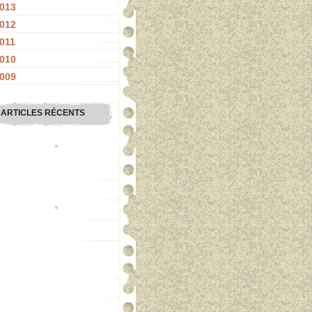
013
012
011
010
009
ARTICLES RÉCENTS