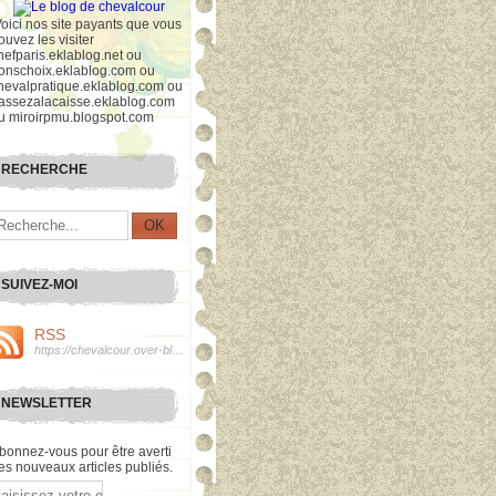
Voici nos site payants que vous
ouvez les visiter
hefparis.eklablog.net ou
onschoix.eklablog.com ou
hevalpratique.eklablog.com ou
assezalacaisse.eklablog.com
u miroirpmu.blogspot.com
RECHERCHE
SUIVEZ-MOI
RSS
https://chevalcour.over-blog.org/rss
NEWSLETTER
bonnez-vous pour être averti
es nouveaux articles publiés.
mail