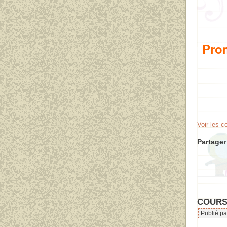
Prom
Voir les 
Partager 
COURSE
Publié pa