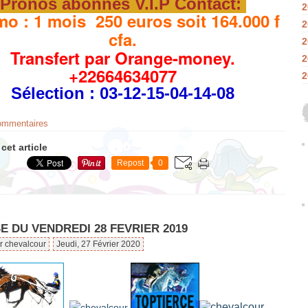
Pronos abonnés V.I.P Contact:
2
o : 1 mois 250 euros soit 164.000 f
2
cfa.
2
Transfert par Orange-money.
2
+22664634077
2
Sélection
: 03-12-15-04-14-08
commentaires
cet article
Repost
0
 DU VENDREDI 28 FEVRIER 2019
r chevalcour
Jeudi, 27 Février 2020