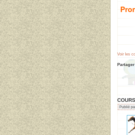
Prom
Voir les 
Partager 
COURSE
Publié pa