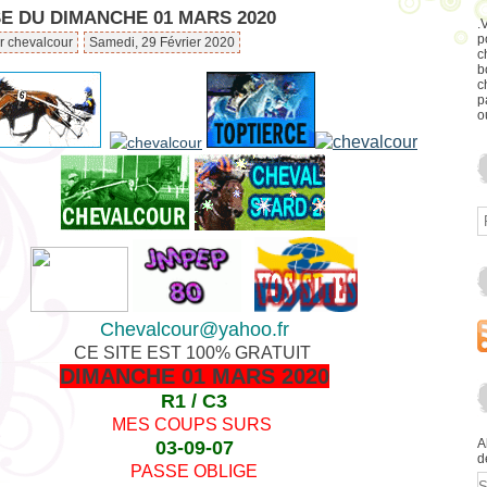
E DU DIMANCHE 01 MARS 2020
.
p
r chevalcour
Samedi, 29 Février 2020
c
b
c
p
o
Chevalcour@yahoo.fr
CE SITE EST 100% GRATUIT
DIMANCHE 01 MARS 2020
R1 / C3
MES COUPS SURS
A
03-09-07
d
PASSE OBLIGE
E