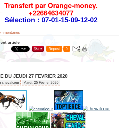
Transfert par Orange-money.
+22664634077
Sélection
: 07-01-15-09-12-02
commentaires
cet article
Repost
0
 DU JEUDI 27 FEVRIER 2020
r chevalcour
Mardi, 25 Février 2020