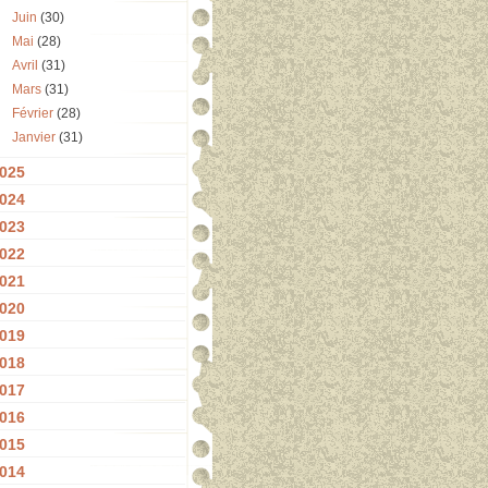
Juin
(30)
Mai
(28)
Avril
(31)
Mars
(31)
Février
(28)
Janvier
(31)
025
024
023
022
021
020
019
018
017
016
015
014