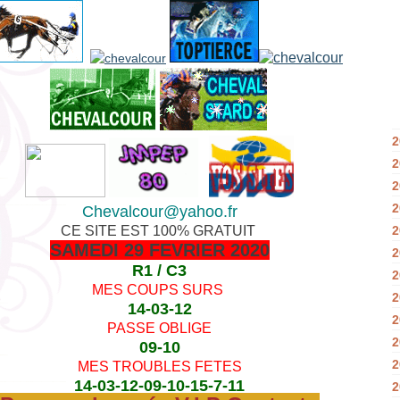
2
2
2
2
Chevalcour@yahoo.fr
CE SITE EST 100% GRATUIT
2
SAMEDI 29 FEVRIER 2020
2
R1 / C3
2
MES COUPS SURS
2
14-03-12
2
PASSE OBLIGE
2
09-10
2
MES TROUBLES FETES
14-03-12-09-10-15-7-11
2