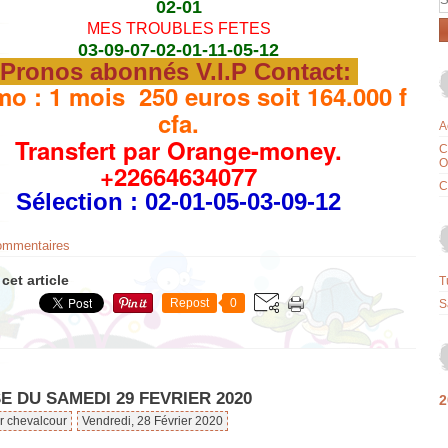
02-01
MES TROUBLES FETES
03-09-07-02-01-11-05-12
Pronos abonnés V.I.P Contact:
o : 1 mois 250 euros soit 164.000 f
cfa.
A
Transfert par Orange-money.
C
O
+22664634077
C
Sélection
: 02-01-05-03-09-12
commentaires
cet article
T
Repost
0
S
 DU SAMEDI 29 FEVRIER 2020
2
r chevalcour
Vendredi, 28 Février 2020