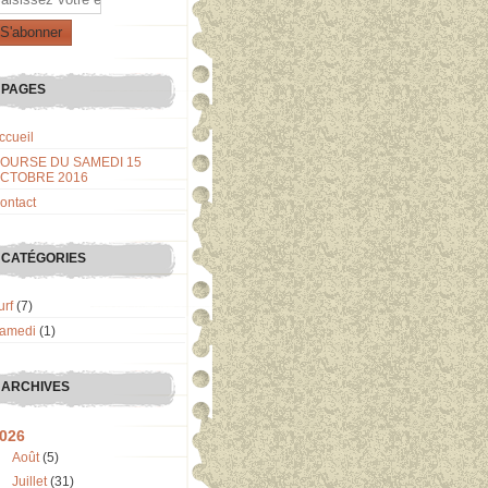
PAGES
ccueil
OURSE DU SAMEDI 15
CTOBRE 2016
ontact
CATÉGORIES
urf
(7)
amedi
(1)
ARCHIVES
026
Août
(5)
Juillet
(31)