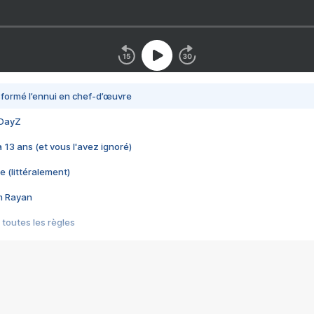
nsformé l’ennui en chef-d’œuvre
 DayZ
 a 13 ans (et vous l'avez ignoré)
e (littéralement)
im Rayan
 toutes les règles
s les jeux vidéo
us choquant de Rockstar ? - Le scandale BULLY
e plus moche de Steam