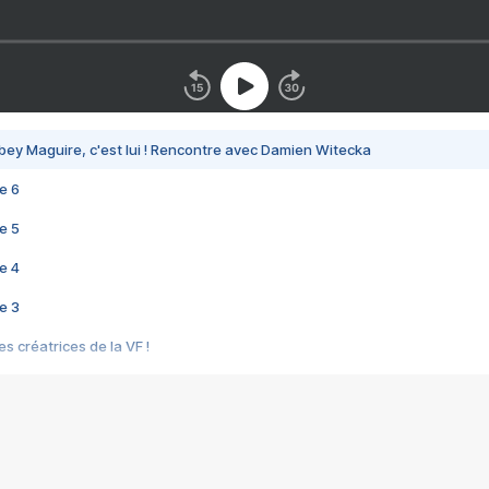
bey Maguire, c'est lui ! Rencontre avec Damien Witecka
e 6
e 5
e 4
e 3
s créatrices de la VF !
e 2
e 1
e Mektoub My Love arrive enfin ! Rencontre avec Shaïn Boumedine et Sal