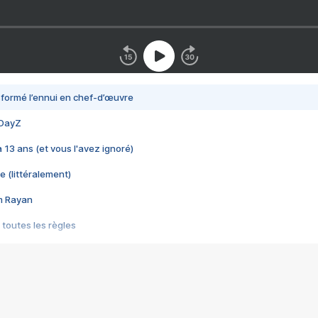
nsformé l’ennui en chef-d’œuvre
 DayZ
 a 13 ans (et vous l'avez ignoré)
e (littéralement)
im Rayan
 toutes les règles
s les jeux vidéo
us choquant de Rockstar ? - Le scandale BULLY
e plus moche de Steam