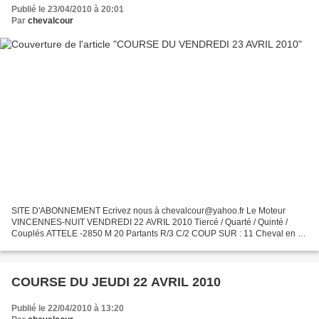
Publié le 23/04/2010 à 20:01
Par
chevalcour
SITE D'ABONNEMENT Ecrivez nous à chevalcour@yahoo.fr Le Moteur
VINCENNES-NUIT VENDREDI 22 AVRIL 2010 Tiercé / Quarté / Quinté /
Couplés ATTELE -2850 M 20 Partants R/3 C/2 COUP SUR : 11 Cheval en Or
: 17 NOS 2/4 11-17-16-12 surprises : 15-10 Tocards repérés...
COURSE DU JEUDI 22 AVRIL 2010
Publié le 22/04/2010 à 13:20