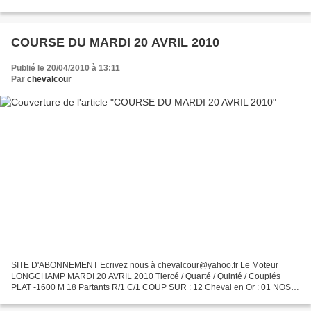
: 09 NOS 2/4 04-09-17-06 surprises : 10-15 Tocards repérés...
COURSE DU MARDI 20 AVRIL 2010
Publié le 20/04/2010 à 13:11
Par
chevalcour
SITE D'ABONNEMENT Ecrivez nous à chevalcour@yahoo.fr Le Moteur
LONGCHAMP MARDI 20 AVRIL 2010 Tiercé / Quarté / Quinté / Couplés
PLAT -1600 M 18 Partants R/1 C/1 COUP SUR : 12 Cheval en Or : 01 NOS
2/4 12-01-18-13 surprises : 04-06 Tocards repérés : 15-03...