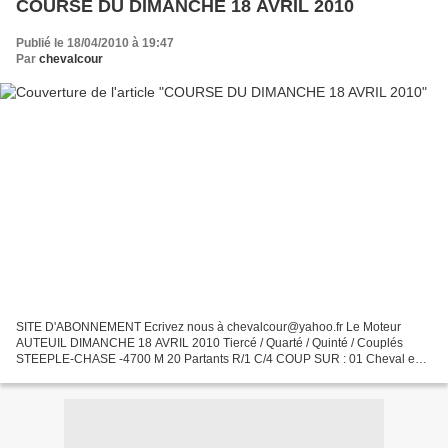
COURSE DU DIMANCHE 18 AVRIL 2010
Publié le 18/04/2010 à 19:47
Par
chevalcour
SITE D'ABONNEMENT Ecrivez nous à chevalcour@yahoo.fr Le Moteur
AUTEUIL DIMANCHE 18 AVRIL 2010 Tiercé / Quarté / Quinté / Couplés
STEEPLE-CHASE -4700 M 20 Partants R/1 C/4 COUP SUR : 01 Cheval en
Or : 09 NOS 2/4 01-09-12-17 surprises : 04-07 Tocards repérés...