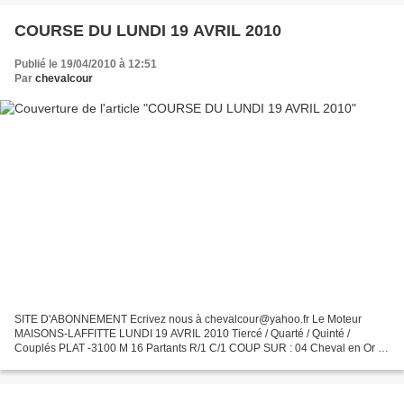
COURSE DU LUNDI 19 AVRIL 2010
Publié le 19/04/2010 à 12:51
Par
chevalcour
SITE D'ABONNEMENT Ecrivez nous à chevalcour@yahoo.fr Le Moteur
MAISONS-LAFFITTE LUNDI 19 AVRIL 2010 Tiercé / Quarté / Quinté /
Couplés PLAT -3100 M 16 Partants R/1 C/1 COUP SUR : 04 Cheval en Or :
16 NOS 2/4 04-16-12-13 surprises : 06-01 Tocards repérés...