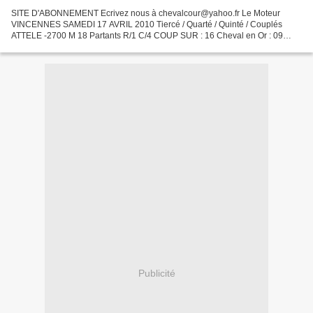
SITE D'ABONNEMENT Ecrivez nous à chevalcour@yahoo.fr Le Moteur
VINCENNES SAMEDI 17 AVRIL 2010 Tiercé / Quarté / Quinté / Couplés
ATTELE -2700 M 18 Partants R/1 C/4 COUP SUR : 16 Cheval en Or : 09
NOS 2/4 16-09-15-18 surprises : 11-07 Tocards repérés :...
Publicité