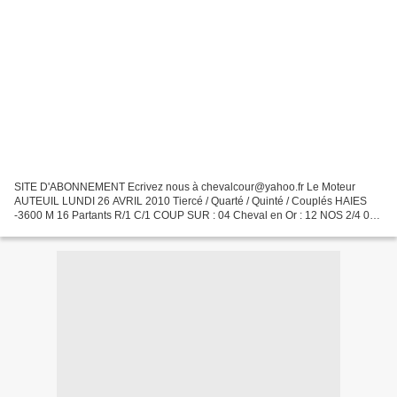
SITE D'ABONNEMENT Ecrivez nous à chevalcour@yahoo.fr Le Moteur
AUTEUIL LUNDI 26 AVRIL 2010 Tiercé / Quarté / Quinté / Couplés HAIES
-3600 M 16 Partants R/1 C/1 COUP SUR : 04 Cheval en Or : 12 NOS 2/4 04-
12-06-13 surprises : 01-09 Tocards repérés : 11-02...