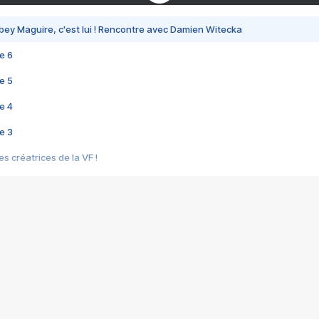
bey Maguire, c'est lui ! Rencontre avec Damien Witecka
e 6
e 5
e 4
e 3
s créatrices de la VF !
e 2
e 1
e Mektoub My Love arrive enfin ! Rencontre avec Shaïn Boumedine et Sal
i : après Toni en famille
elle réalise le bouleversant Dites lui que je l'aime
ais ! Rencontre autour de Vie privée de Rebecca Zlotowski