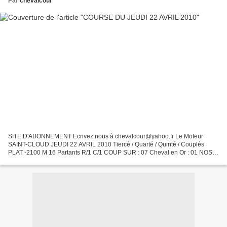
Par
chevalcour
SITE D'ABONNEMENT Ecrivez nous à chevalcour@yahoo.fr Le Moteur
SAINT-CLOUD JEUDI 22 AVRIL 2010 Tiercé / Quarté / Quinté / Couplés
PLAT -2100 M 16 Partants R/1 C/1 COUP SUR : 07 Cheval en Or : 01 NOS
2/4 07-01-13-04 surprises : 15-03 Tocards repérés :...